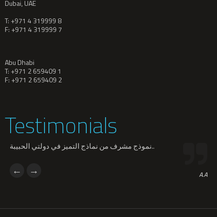
Dubai, UAE
T: +971 4 319999 8
F: +971 4 319999 7
Abu Dhabi
T: +971 2 659409 1
F: +971 2 659409 2
Testimonials
نموذج مشرف من نماذج التميز في دولتي الحبيبة..
A.A